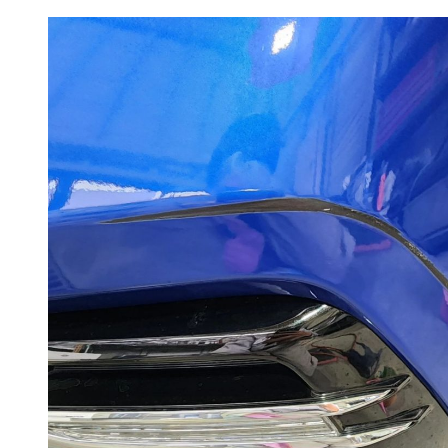
更
新
日
時
: