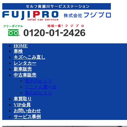
コ
ナ
ン
ビ
テ
ゲ
ン
ー
ツ
シ
へ
ョ
ス
ン
HOME
キ
に
車検
ッ
移
キズへこみ直し
プ
動
レンタカー
新車販売
中古車販売
安さのヒミツ
とことん選べる
安心のヒミツ
車買取り
VIP会員
お問い合わせ
サービス事例