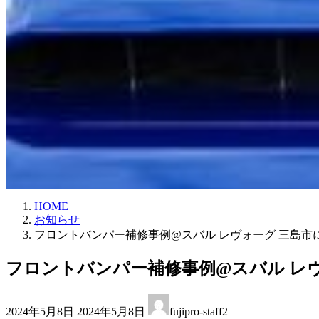
HOME
お知らせ
フロントバンパー補修事例@スバル レヴォーグ 三島市
フロントバンパー補修事例@スバル レ
最
2024年5月8日
2024年5月8日
fujipro-staff2
終