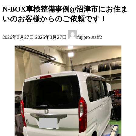
N-BOX車検整備事例@沼津市にお住ま
いのお客様からのご依頼です！
最
2026年3月27日
2026年3月27日
fujipro-staff2
終
更
新
日
時
: