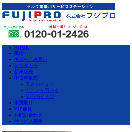
コ
ナ
ン
ビ
テ
ゲ
ン
ー
ツ
シ
へ
ョ
ス
ン
HOME
キ
に
車検
ッ
移
キズへこみ直し
プ
動
レンタカー
新車販売
中古車販売
安さのヒミツ
とことん選べる
安心のヒミツ
車買取り
VIP会員
お問い合わせ
サービス事例