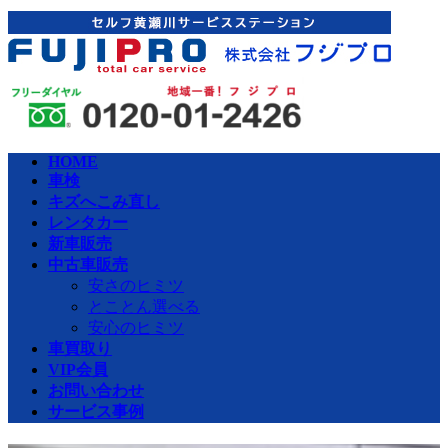
コ
ナ
ン
ビ
テ
ゲ
ン
ー
ツ
シ
へ
ョ
ス
ン
HOME
キ
に
車検
ッ
移
キズへこみ直し
プ
動
レンタカー
新車販売
中古車販売
安さのヒミツ
とことん選べる
安心のヒミツ
車買取り
VIP会員
お問い合わせ
サービス事例