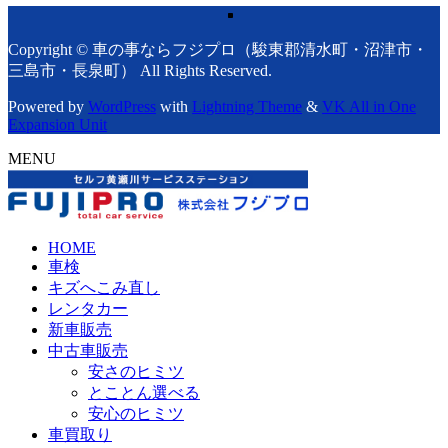
Copyright © 車の事ならフジプロ（駿東郡清水町・沼津市・
三島市・長泉町） All Rights Reserved.
Powered by
WordPress
with
Lightning Theme
&
VK All in One
Expansion Unit
MENU
HOME
車検
キズへこみ直し
レンタカー
新車販売
中古車販売
安さのヒミツ
とことん選べる
安心のヒミツ
車買取り