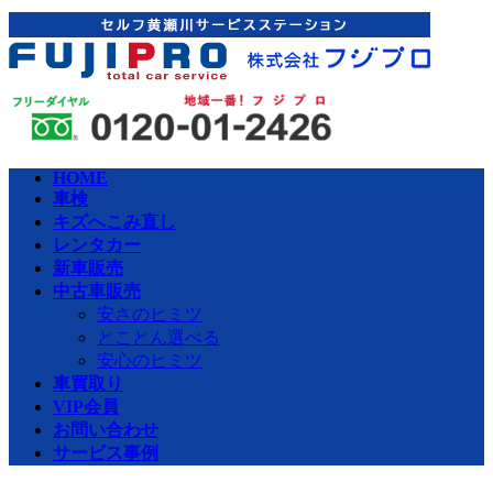
コ
ナ
ン
ビ
テ
ゲ
ン
ー
ツ
シ
へ
ョ
ス
ン
HOME
キ
に
車検
ッ
移
キズへこみ直し
プ
動
レンタカー
新車販売
中古車販売
安さのヒミツ
とことん選べる
安心のヒミツ
車買取り
VIP会員
お問い合わせ
サービス事例