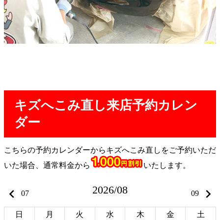
キズへこみ直し来店予約カレン
ダー
こちらの予約カレンダーからキズへこみ直しをご予約いただ
いた場合、通常料金から
いたします。
2026/08
keyboard_arrow_left
keyboard_arrow_right
07
09
日
月
火
水
木
金
土