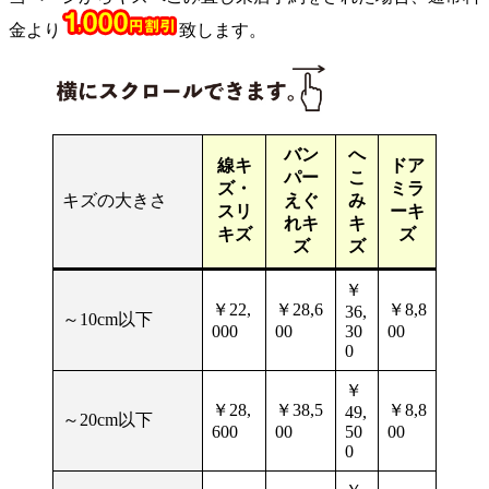
金より
致します。
バン
へ
線キ
ドア
パー
こ
ズ・
ミラ
キズの大きさ
えぐ
み
スリ
ーキ
れキ
キ
キズ
ズ
ズ
ズ
￥
￥22,
￥28,6
￥8,8
36,
～10cm以下
000
00
30
00
0
￥
￥28,
￥38,5
￥8,8
49,
～20cm以下
600
00
50
00
0