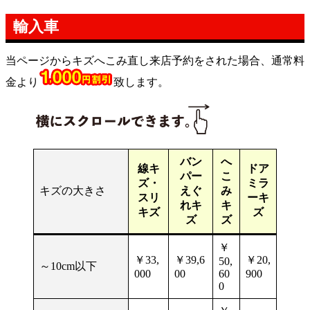
輸入車
当ページからキズへこみ直し来店予約をされた場合、通常料
金より
致します。
バン
へ
線キ
ドア
パー
こ
ズ・
ミラ
キズの大きさ
えぐ
み
スリ
ーキ
れキ
キ
キズ
ズ
ズ
ズ
￥
￥33,
￥39,6
￥20,
50,
～10cm以下
000
00
60
900
0