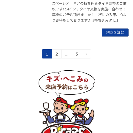
スペーシア ギアの持ち込みタイヤ交換のご依
頼です! 14インチタイヤ交換を実施、合わせて
車検のご予約頂きました！ 次回の入庫、心よ
りお待ちしております♪ #持ち込みタ […]
続きを読む
投
1
2
…
5
»
固
固
固
定
定
定
稿
ペ
ペ
ペ
ー
ー
ー
の
ジ
ジ
ジ
ペ
ー
ジ
送
り