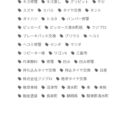
キズ修理
キズ直し
グリピット
サビ
スズキ
スバル
タイヤ交換
タント
ダイハツ
トヨタ
バンパー修理
ピッカーズ
ピッカーズ清水町店
フジプロ
ブレーキパッド交換
プリウス
ヘコミ
ヘコミ修理
ホンダ
マツダ
リピーター様
ワゴンR
三島市
代車無料
修理
凹み
凹み修理
持ち込みタイヤ交換
持込タイヤ交換
日産
株式会社フジプロ
格安タイヤ交換
格安車検
沼津市
清水町
車
車検
鈑金塗装
長泉町
静岡県
駿東郡清水町