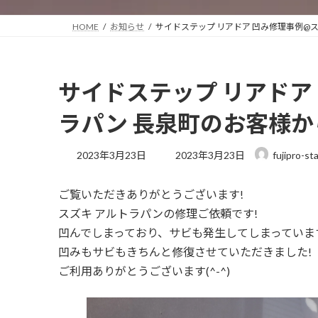
HOME
お知らせ
サイドステップ リアドア 凹み修理事例@
サイドステップ リアドア
ラパン 長泉町のお客様か
最
2023年3月23日
2023年3月23日
fujipro-st
終
更
ご覧いただきありがとうございます!
新
日
スズキ アルトラパンの修理ご依頼です!
時
凹んでしまっており、サビも発生してしまっていま
:
凹みもサビもきちんと修復させていただきました!
ご利用ありがとうございます(^-^)