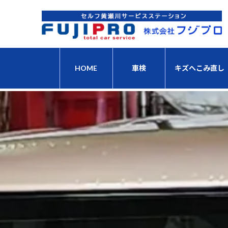
コ
ナ
ン
ビ
テ
ゲ
ン
ー
ツ
シ
へ
ョ
HOME
車検
キズへこみ直し
ス
ン
キ
に
ッ
移
プ
動