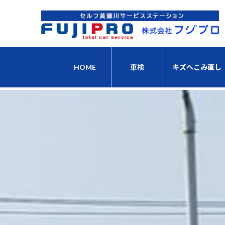
コ
ナ
ン
ビ
テ
ゲ
ン
ー
ツ
シ
へ
ョ
HOME
車検
キズへこみ直し
ス
ン
キ
に
ッ
移
プ
動