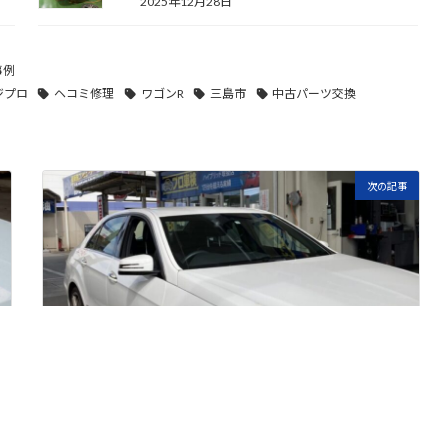
2025年12月28日
事例
ジプロ
ヘコミ修理
ワゴンR
三島市
中古パーツ交換
次の記事
車検 メルセデスベンツ 沼津市のお客様
2020年5月23日