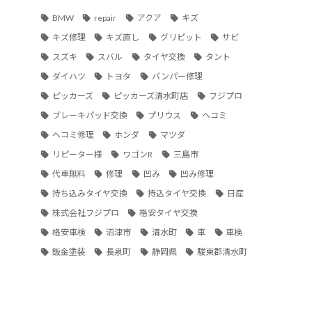
BMW
repair
アクア
キズ
キズ修理
キズ直し
グリピット
サビ
スズキ
スバル
タイヤ交換
タント
ダイハツ
トヨタ
バンパー修理
ピッカーズ
ピッカーズ清水町店
フジプロ
ブレーキパッド交換
プリウス
ヘコミ
ヘコミ修理
ホンダ
マツダ
リピーター様
ワゴンR
三島市
代車無料
修理
凹み
凹み修理
持ち込みタイヤ交換
持込タイヤ交換
日産
株式会社フジプロ
格安タイヤ交換
格安車検
沼津市
清水町
車
車検
鈑金塗装
長泉町
静岡県
駿東郡清水町