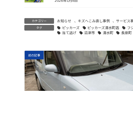
2026年1月6日
お知らせ
、
キズへこみ直し事例
、
サービス
カテゴリー
ピッカーズ
ピッカーズ清水町店
フ
タグ
当て逃げ
沼津市
清水町
長泉町
前の記事
車検 キューブ 三島市のお客様
2020年5月22日