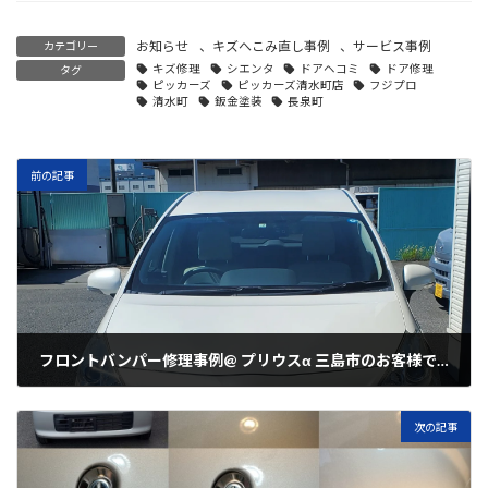
お知らせ
、
キズへこみ直し事例
、
サービス事例
カテゴリー
キズ修理
シエンタ
ドアヘコミ
ドア修理
タグ
ピッカーズ
ピッカーズ清水町店
フジプロ
清水町
鈑金塗装
長泉町
前の記事
フロントバンパー修理事例@ プリウスα 三島市のお客様です。
2022年7月31日
次の記事