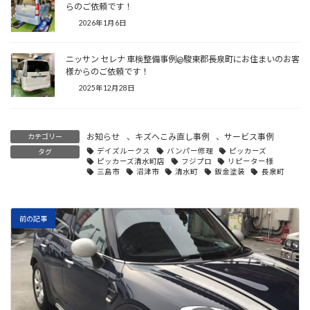
らのご依頼です！
2026年1月6日
ニッサン セレナ 車検整備事例@駿東郡長泉町にお住まいのお客
様からのご依頼です！
2025年12月28日
お知らせ
、
キズへこみ直し事例
、
サービス事例
カテゴリー
デイズルークス
バンパー修理
ピッカーズ
タグ
ピッカーズ清水町店
フジプロ
リピーター様
三島市
沼津市
清水町
鈑金塗装
長泉町
前の記事