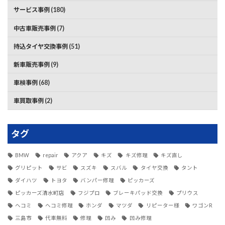
サービス事例 (180)
中古車販売事例 (7)
持込タイヤ交換事例 (51)
新車販売事例 (9)
車検事例 (68)
車買取事例 (2)
タグ
BMW
repair
アクア
キズ
キズ修理
キズ直し
グリピット
サビ
スズキ
スバル
タイヤ交換
タント
ダイハツ
トヨタ
バンパー修理
ピッカーズ
ピッカーズ清水町店
フジプロ
ブレーキパッド交換
プリウス
ヘコミ
ヘコミ修理
ホンダ
マツダ
リピーター様
ワゴンR
三島市
代車無料
修理
凹み
凹み修理