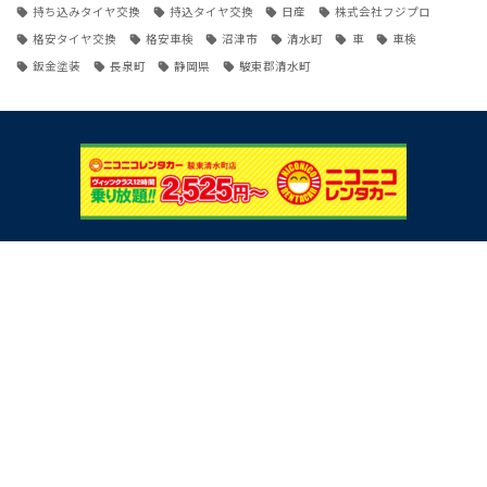
持ち込みタイヤ交換
持込タイヤ交換
日産
株式会社フジプロ
格安タイヤ交換
格安車検
沼津市
清水町
車
車検
鈑金塗装
長泉町
静岡県
駿東郡清水町