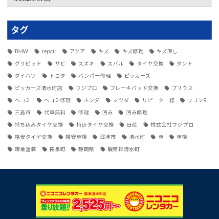
タグ
BMW
repair
アクア
キズ
キズ修理
キズ直し
グリピット
サビ
スズキ
スバル
タイヤ交換
タント
ダイハツ
トヨタ
バンパー修理
ピッカーズ
ピッカーズ清水町店
フジプロ
ブレーキパッド交換
プリウス
ヘコミ
ヘコミ修理
ホンダ
マツダ
リピーター様
ワゴンR
三島市
代車無料
修理
凹み
凹み修理
持ち込みタイヤ交換
持込タイヤ交換
日産
株式会社フジプロ
格安タイヤ交換
格安車検
沼津市
清水町
車
車検
鈑金塗装
長泉町
静岡県
駿東郡清水町