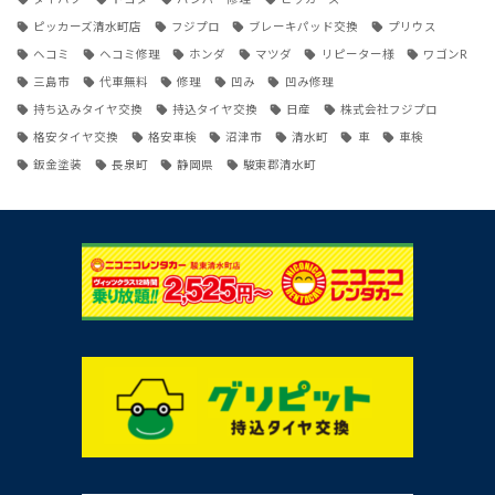
ピッカーズ清水町店
フジプロ
ブレーキパッド交換
プリウス
ヘコミ
ヘコミ修理
ホンダ
マツダ
リピーター様
ワゴンR
三島市
代車無料
修理
凹み
凹み修理
持ち込みタイヤ交換
持込タイヤ交換
日産
株式会社フジプロ
格安タイヤ交換
格安車検
沼津市
清水町
車
車検
鈑金塗装
長泉町
静岡県
駿東郡清水町