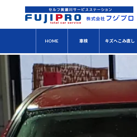
コ
ナ
ン
ビ
テ
ゲ
ン
ー
ツ
シ
へ
ョ
HOME
車検
キズへこみ直し
ス
ン
キ
に
ッ
移
プ
動