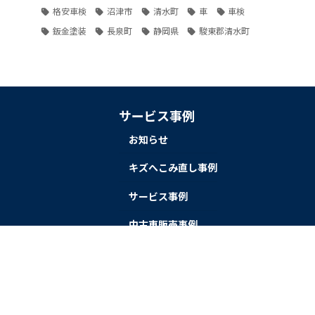
格安車検
沼津市
清水町
車
車検
鈑金塗装
長泉町
静岡県
駿東郡清水町
サービス事例
お知らせ
。
キズへこみ直し事例
サービス事例
中古車販売事例
持込タイヤ交換事例
新車販売事例
車検事例