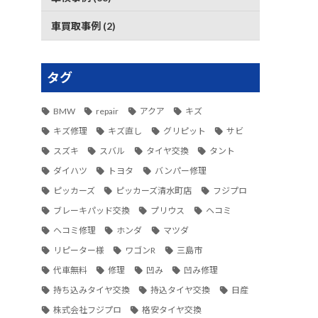
車買取事例 (2)
タグ
BMW
repair
アクア
キズ
キズ修理
キズ直し
グリピット
サビ
スズキ
スバル
タイヤ交換
タント
ダイハツ
トヨタ
バンパー修理
ピッカーズ
ピッカーズ清水町店
フジプロ
ブレーキパッド交換
プリウス
ヘコミ
ヘコミ修理
ホンダ
マツダ
リピーター様
ワゴンR
三島市
代車無料
修理
凹み
凹み修理
持ち込みタイヤ交換
持込タイヤ交換
日産
株式会社フジプロ
格安タイヤ交換