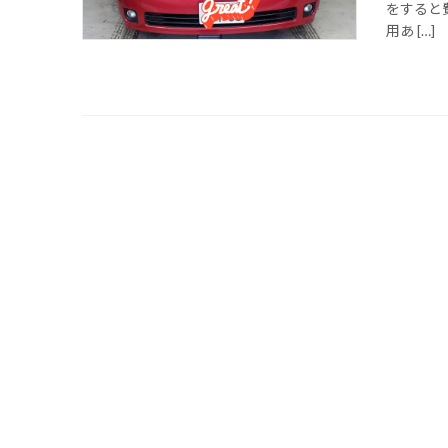
をすると
用あ […]