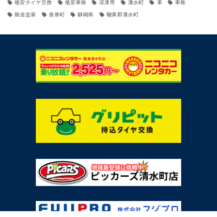
格安タイヤ交換
格安車検
沼津市
清水町
車
車検
鈑金塗装
長泉町
静岡県
駿東郡清水町