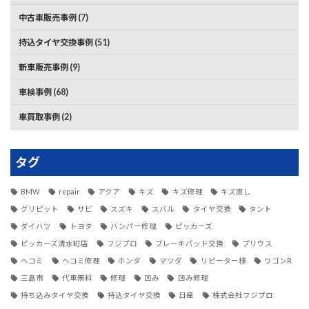
中古車販売事例 (7)
持込タイヤ交換事例 (51)
新車販売事例 (9)
車検事例 (68)
車買取事例 (2)
タグ
BMW
repair
アクア
キズ
キズ修理
キズ直し
グリピット
サビ
スズキ
スバル
タイヤ交換
タント
ダイハツ
トヨタ
バンパー修理
ピッカーズ
ピッカーズ清水町店
フジプロ
ブレーキパッド交換
プリウス
ヘコミ
ヘコミ修理
ホンダ
マツダ
リピーター様
ワゴンR
三島市
代車無料
修理
凹み
凹み修理
持ち込みタイヤ交換
持込タイヤ交換
日産
株式会社フジプロ