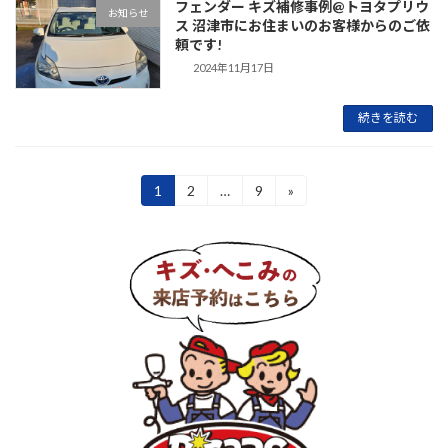
フェンダー キズ補修事例@トヨタプリウ
お知らせ
ス 沼津市にお住まいのお客様からのご依
頼です!
2024年11月17日
続きを読む
投
1
2
…
9
»
固
固
固
定
定
定
稿
ペ
ペ
ペ
ー
ー
ー
の
ジ
ジ
ジ
ペ
ー
ジ
送
り