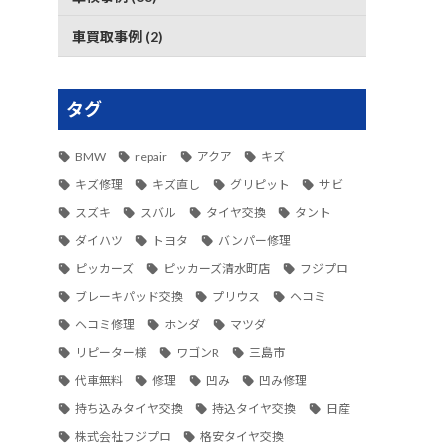
車買取事例 (2)
タグ
BMW
repair
アクア
キズ
キズ修理
キズ直し
グリピット
サビ
スズキ
スバル
タイヤ交換
タント
ダイハツ
トヨタ
バンパー修理
ピッカーズ
ピッカーズ清水町店
フジプロ
ブレーキパッド交換
プリウス
ヘコミ
ヘコミ修理
ホンダ
マツダ
リピーター様
ワゴンR
三島市
代車無料
修理
凹み
凹み修理
持ち込みタイヤ交換
持込タイヤ交換
日産
株式会社フジプロ
格安タイヤ交換