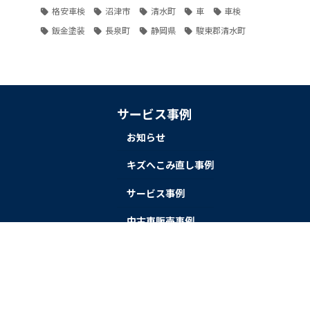
格安車検
沼津市
清水町
車
車検
鈑金塗装
長泉町
静岡県
駿東郡清水町
サービス事例
お知らせ
。
キズへこみ直し事例
サービス事例
中古車販売事例
持込タイヤ交換事例
新車販売事例
車検事例