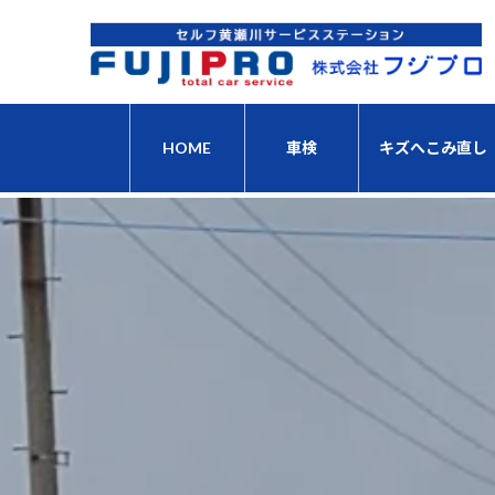
コ
ナ
ン
ビ
テ
ゲ
ン
ー
ツ
シ
へ
ョ
HOME
車検
キズへこみ直し
ス
ン
キ
に
ッ
移
プ
動