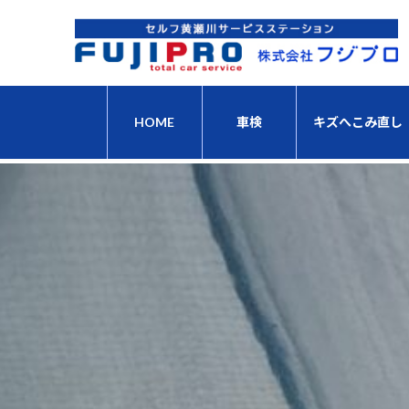
コ
ナ
ン
ビ
テ
ゲ
ン
ー
ツ
シ
へ
ョ
HOME
車検
キズへこみ直し
ス
ン
キ
に
ッ
移
プ
動