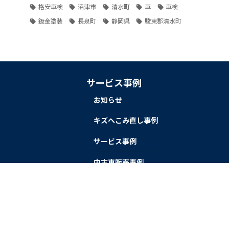
格安車検
沼津市
清水町
車
車検
鈑金塗装
長泉町
静岡県
駿東郡清水町
サービス事例
お知らせ
。
キズへこみ直し事例
サービス事例
中古車販売事例
持込タイヤ交換事例
新車販売事例
車検事例