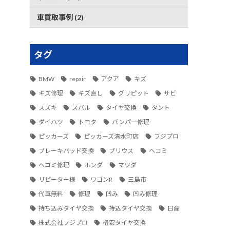
車買取事例 (2)
タグ
BMW
repair
アクア
キズ
キズ修理
キズ直し
グリピット
サビ
スズキ
スバル
タイヤ交換
タント
ダイハツ
トヨタ
バンパー修理
ピッカーズ
ピッカーズ清水町店
フジプロ
ブレーキパッド交換
プリウス
ヘコミ
ヘコミ修理
ホンダ
マツダ
リピーター様
ワゴンR
三島市
代車無料
修理
凹み
凹み修理
持ち込みタイヤ交換
持込タイヤ交換
日産
株式会社フジプロ
格安タイヤ交換